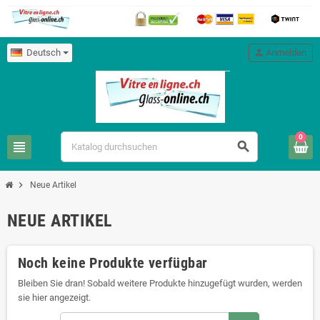
Deutsch
person
Anmelden
0
view_headline
search
chevron_right
Neue Artikel
NEUE ARTIKEL
Noch keine Produkte verfügbar
Bleiben Sie dran! Sobald weitere Produkte hinzugefügt wurden, werden
sie hier angezeigt.