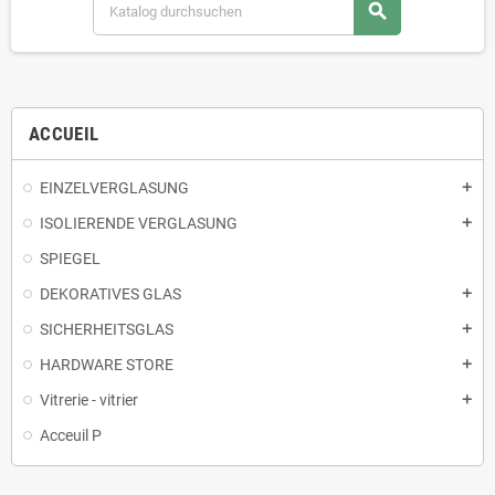
search
ACCUEIL
EINZELVERGLASUNG
add
ISOLIERENDE VERGLASUNG
add
SPIEGEL
DEKORATIVES GLAS
add
SICHERHEITSGLAS
add
HARDWARE STORE
add
Vitrerie - vitrier
add
Acceuil P