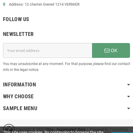
Address: 12 chemin Grenet 1214 VERNIER
FOLLOW US
NEWSLETTER
OK
You may unsubscribe at any moment. For that purpose, please find our contact
info in the legal notice.
INFORMATION
WHY CHOOSE
SAMPLE MENU
Copyright © 2020
ZOne • Supermarket Store
| Powered by
PrestaShop
This site uses cookies. By continuing to browse the site