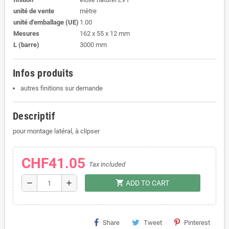
unité de vente
mètre
unité d'emballage (UE)
1.00
Mesures
162 x 55 x 12 mm
L (barre)
3000 mm
Infos produits
autres finitions sur demande
Descriptif
pour montage latéral, à clipser
CHF41.05
Tax included
shopping_cart
remove
add
ADD TO CART
Share
Tweet
Pinterest