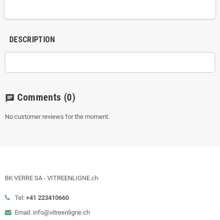
DESCRIPTION
Comments
(0)
chat
No customer reviews for the moment.
BK VERRE SA - VITREENLIGNE.ch
Tel:
+41 223410660
Email: info@vitreenligne.ch