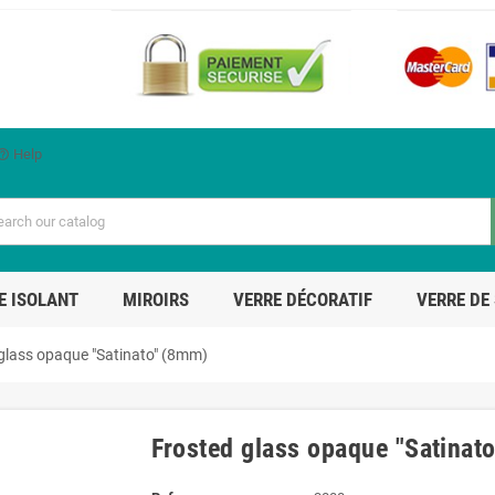
Help
p_outline
E ISOLANT
MIROIRS
VERRE DÉCORATIF
VERRE DE
glass opaque "Satinato" (8mm)
Frosted glass opaque "Satinat