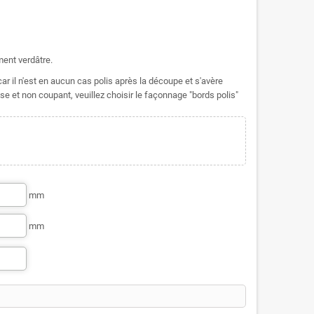
ment verdâtre.
r il n'est en aucun cas polis après la découpe et s'avère
se et non coupant, veuillez choisir le façonnage "bords polis"
mm
mm