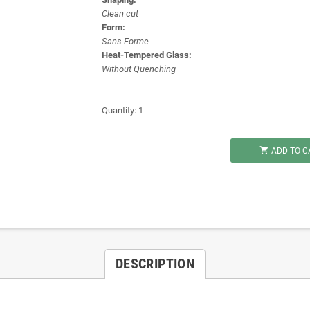
Clean cut
Form:
Sans Forme
Heat-Tempered Glass:
Without Quenching
Quantity: 1

ADD TO C
DESCRIPTION