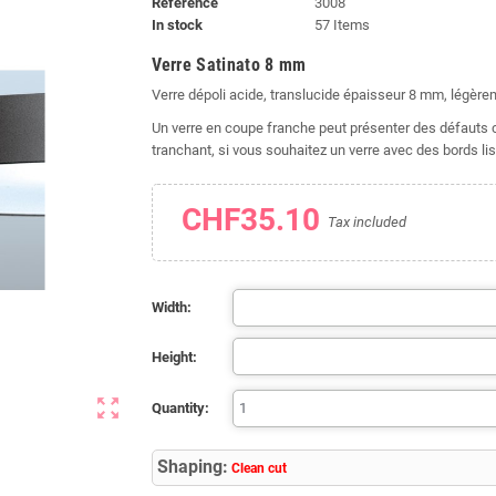
Reference
3008
In stock
57 Items
Verre Satinato 8 mm
Verre dépoli acide, translucide épaisseur 8 mm, légère
Un verre en coupe franche peut présenter des défauts ca
tranchant, si vous souhaitez un verre avec des bords lis
CHF35.10
Tax included
Width:
Height:
zoom_out_map
Quantity:
Shaping:
Clean cut