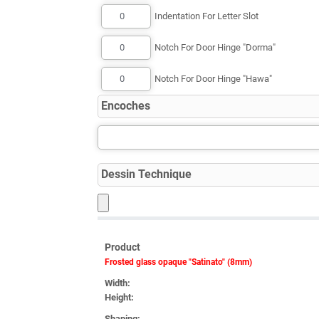
Indentation For Letter Slot
Notch For Door Hinge "Dorma"
Notch For Door Hinge "Hawa"
Encoches
Dessin Technique
Product
Frosted glass opaque "Satinato" (8mm)
Width:
Height:
Shaping: