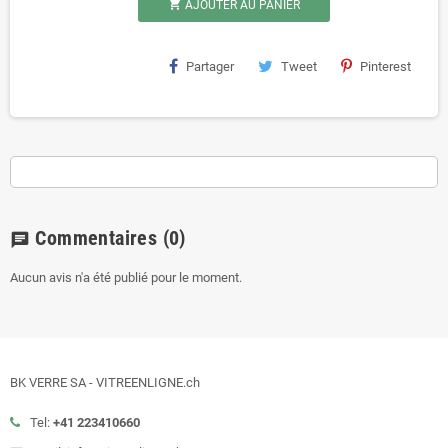

AJOUTER AU PANIER
Partager
Tweet
Pinterest
Commentaires
(0)
chat
Aucun avis n'a été publié pour le moment.
BK VERRE SA - VITREENLIGNE.ch
Tel:
+41 223410660