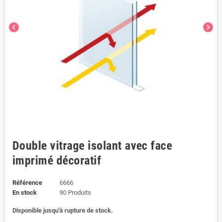
chevron_left
chevron_right
Double vitrage isolant avec face
imprimé décoratif
Référence
6666
En stock
90 Produits
Disponible jusqu'à rupture de stock.