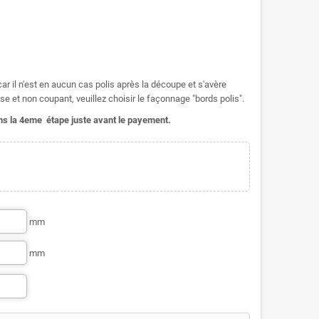
r il n'est en aucun cas polis après la découpe et s'avère
se et non coupant, veuillez choisir le façonnage "bords polis".
dans la 4eme étape juste avant le payement.
mm
mm