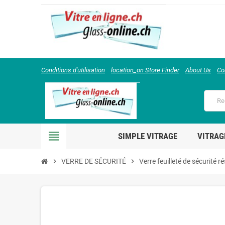
Conditions d'utilisation
location_on Store Finder
About Us
Co
view_headline
SIMPLE VITRAGE
VITRAG
chevron_right
VERRE DE SÉCURITÉ
chevron_right
Verre feuilleté de sécurité r