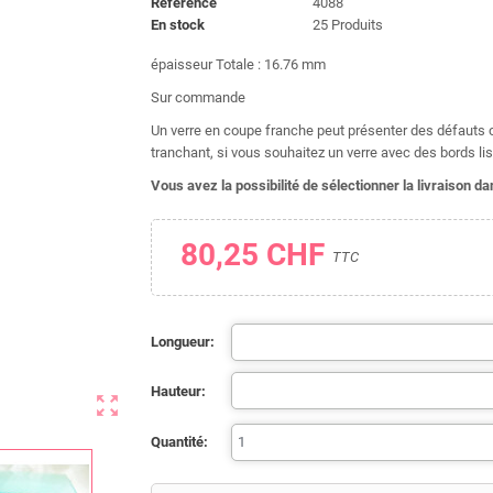
Référence
4088
En stock
25 Produits
épaisseur Totale : 16.76 mm
Sur commande
Un verre en coupe franche peut présenter des défauts ca
tranchant, si vous souhaitez un verre avec des bords lis
Vous avez la possibilité de sélectionner la livraison 
80,25 CHF
TTC
Longueur:
Hauteur:
zoom_out_map
Quantité: