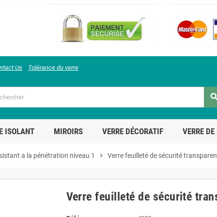
ntact Us
Tolérance du verre
sear
E ISOLANT
MIROIRS
VERRE DÉCORATIF
VERRE DE
ésistant a la pénétration niveau 1
chevron_right
Verre feuilleté de sécurité transpare
Verre feuilleté de sécurité tra