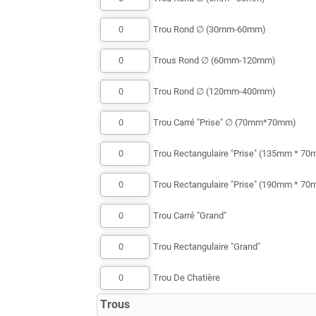
Trou Rond ∅ (30mm-60mm)
Trous Rond ∅ (60mm-120mm)
Trou Rond ∅ (120mm-400mm)
Trou Carré "Prise" ∅ (70mm*70mm)
Trou Rectangulaire "Prise" (135mm * 7
Trou Rectangulaire "Prise" (190mm * 7
Trou Carré "Grand"
Trou Rectangulaire "Grand"
Trou De Chatière
Trous