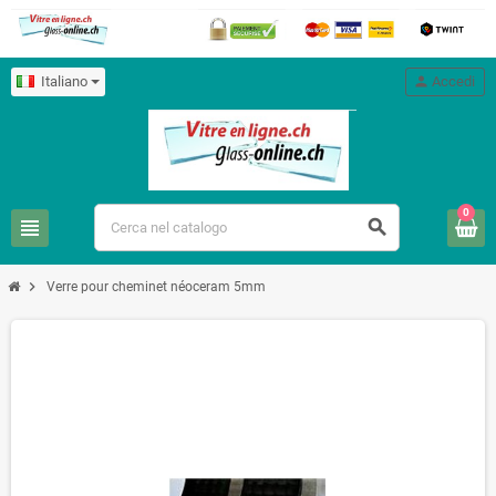
Italiano
person
Accedi
0
view_headline
search
chevron_right
Verre pour cheminet néoceram 5mm