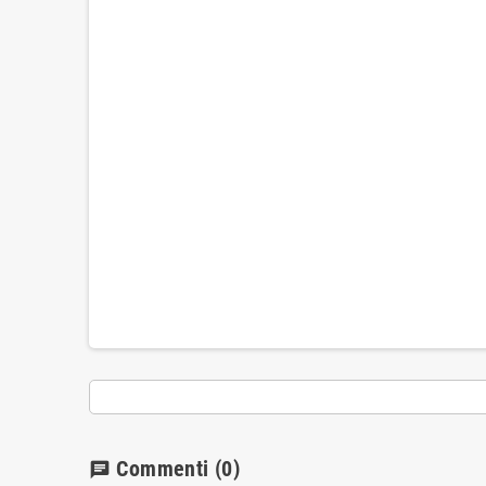
Commenti
(0)
chat