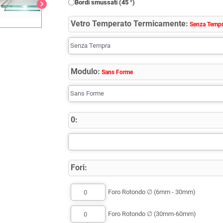
Bordi smussati (45 °)
chevron_right
Vetro Temperato Termicamente:
Senza Temp
Modulo:
Sans Forme
0:
Fori:
Foro Rotondo ∅ (6mm - 30mm)
Foro Rotondo ∅ (30mm-60mm)