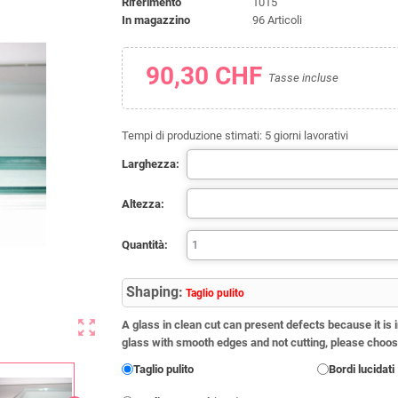
Riferimento
1015
In magazzino
96 Articoli
90,30 CHF
Tasse incluse
Tempi di produzione stimati:
5
giorni lavorativi
Larghezza:
Altezza:
Quantità:
Shaping:
Taglio pulito
zoom_out_map
A glass in clean cut can present defects because it is i
glass with smooth edges and not cutting, please choos
Taglio pulito
Bordi lucidati