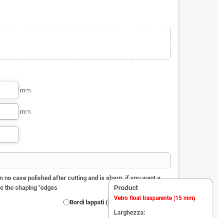
mm
mm
n no case polished after cutting and is sharp, if you want a
e the shaping "edges
Product
Vetro float trasparente (15 mm)
Bordi lappati (opaco)
Larghezza: