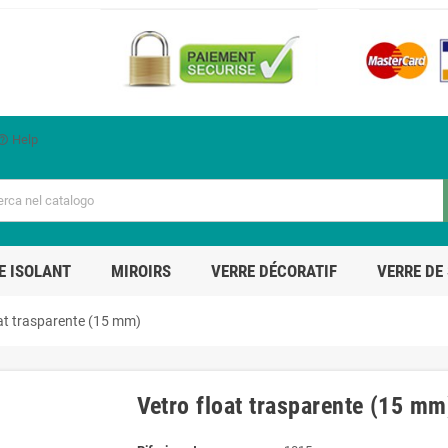
Help
p_outline
E ISOLANT
MIROIRS
VERRE DÉCORATIF
VERRE DE
oat trasparente (15 mm)
Vetro float trasparente (15 mm