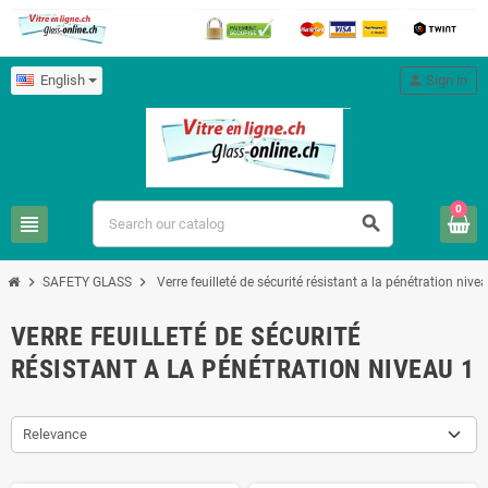
English
person
Sign in
0
view_headline
search
chevron_right
chevron_right
SAFETY GLASS
Verre feuilleté de sécurité résistant a la pénétration nive
VERRE FEUILLETÉ DE SÉCURITÉ
RÉSISTANT A LA PÉNÉTRATION NIVEAU 1
Relevance