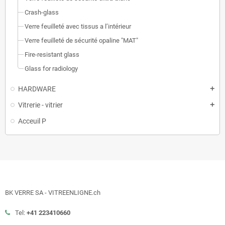
Crash-glass
Verre feuilleté avec tissus a l’intérieur
Verre feuilleté de sécurité opaline "MAT"
Fire-resistant glass
Glass for radiology
HARDWARE
add
Vitrerie - vitrier
add
Acceuil P
BK VERRE SA - VITREENLIGNE.ch
Tel:
+41 223410660